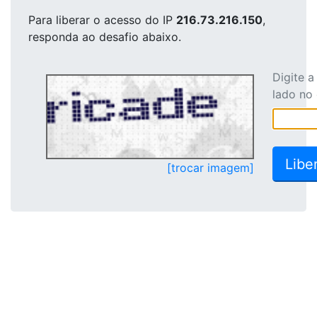
Para liberar o acesso
do IP
216.73.216.150
,
responda ao desafio abaixo.
Digite 
lado no
[trocar imagem]